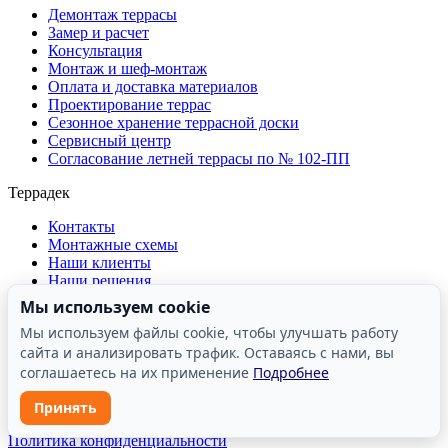
Демонтаж террасы
Замер и расчет
Консультация
Монтаж и шеф-монтаж
Оплата и доставка материалов
Проектирование террас
Сезонное хранение террасной доски
Сервисный центр
Согласование летней террасы по № 102-ПП
Террадек
Контакты
Монтажные схемы
Наши клиенты
Наши решения
О компании
Мы используем cookie
Отзывы о компании
Мы используем файлы cookie, чтобы улучшать работу
Производство
сайта и анализировать трафик. Оставаясь с нами, вы
Реквизиты
Сертификаты и лицензии
соглашаетесь на их применение
Подробнее
Принять
ООО «Террасные решения» | ИНН: 7731482610
Политика конфиденциальности