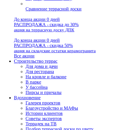
Сравнение террасной доски
До конца акции 0 дней
РАСПРОДАЖА - скидка до 30%
акция на террасную доску ДПК
До конца акции 0 дней
РАСПРОДАЖА - скидка 50%
акция на складские остатки керамогранита
Все акции
Строительство террас
Для дома и дачи
Для ресторана
На кровле и балконе
В парке
У бассейна
Пирсы и причалы
Вдохновение
Галерея проектов
Благоустройство и МАФы
Истории клиентов
Советы экспертов
Террадек на ТВ
Подбор террасной доски по цвету