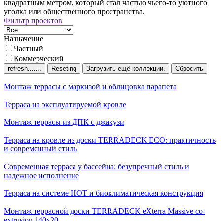
квадратным метром, который стал частью чьего-то уютного
уголка или общественного пространства.
Фильтр проектов
Назначение
Частный
Коммерческий
Сбросить
Монтаж террасы c маркизой и облицовка парапета
Терраса на эксплуатируемой кровле
Монтаж террасы из ДПК с джакузи
Терраса на кровле из доски TERRADECK ECO: практичность
и современный стиль
Современная терраса у бассейна: безупречный стиль и
надежное исполнение
Терраса на системе НОТ и биоклиматическая конструкция
Монтаж террасной доски TERRADECK eXterra Massive co-
extrusion 140x20